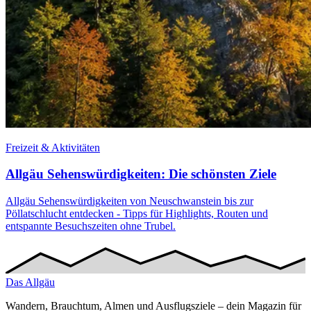
Freizeit & Aktivitäten
Allgäu Sehenswürdigkeiten: Die schönsten Ziele
Allgäu Sehenswürdigkeiten von Neuschwanstein bis zur
Pöllatschlucht entdecken - Tipps für Highlights, Routen und
entspannte Besuchszeiten ohne Trubel.
Das
Allgäu
Wandern, Brauchtum, Almen und Ausflugsziele – dein Magazin für