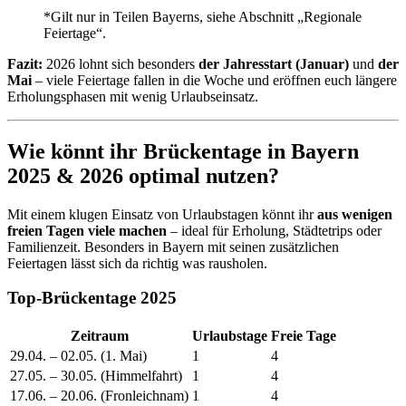
*Gilt nur in Teilen Bayerns, siehe Abschnitt „Regionale
Feiertage“.
Fazit:
2026 lohnt sich besonders
der Jahresstart (Januar)
und
der
Mai
– viele Feiertage fallen in die Woche und eröffnen euch längere
Erholungsphasen mit wenig Urlaubseinsatz.
Wie könnt ihr Brückentage in Bayern
2025 & 2026 optimal nutzen?
Mit einem klugen Einsatz von Urlaubstagen könnt ihr
aus wenigen
freien Tagen viele machen
– ideal für Erholung, Städtetrips oder
Familienzeit. Besonders in Bayern mit seinen zusätzlichen
Feiertagen lässt sich da richtig was rausholen.
Top-Brückentage 2025
Zeitraum
Urlaubstage
Freie Tage
29.04. – 02.05. (1. Mai)
1
4
27.05. – 30.05. (Himmelfahrt)
1
4
17.06. – 20.06. (Fronleichnam)
1
4