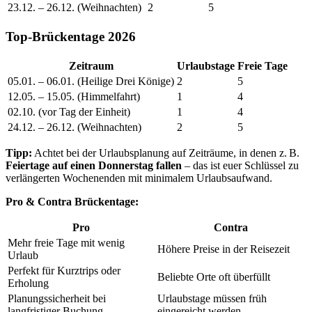
23.12. – 26.12. (Weihnachten)
2
5
Top-Brückentage 2026
Zeitraum
Urlaubstage
Freie Tage
05.01. – 06.01. (Heilige Drei Könige)
2
5
12.05. – 15.05. (Himmelfahrt)
1
4
02.10. (vor Tag der Einheit)
1
4
24.12. – 26.12. (Weihnachten)
2
5
Tipp:
Achtet bei der Urlaubsplanung auf Zeiträume, in denen z. B.
Feiertage auf einen Donnerstag fallen
– das ist euer Schlüssel zu
verlängerten Wochenenden mit minimalem Urlaubsaufwand.
Pro & Contra Brückentage:
Pro
Contra
Mehr freie Tage mit wenig
Höhere Preise in der Reisezeit
Urlaub
Perfekt für Kurztrips oder
Beliebte Orte oft überfüllt
Erholung
Planungssicherheit bei
Urlaubstage müssen früh
langfristiger Buchung
eingereicht werden