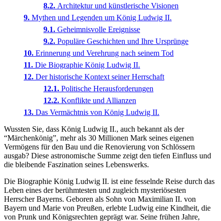
Architektur und künstlerische Visionen
Mythen und Legenden um König Ludwig II.
Geheimnisvolle Ereignisse
Populäre Geschichten und Ihre Ursprünge
Erinnerung und Verehrung nach seinem Tod
Die Biographie König Ludwig II.
Der historische Kontext seiner Herrschaft
Politische Herausforderungen
Konflikte und Allianzen
Das Vermächtnis von König Ludwig II.
Wussten Sie, dass König Ludwig II., auch bekannt als der
“Märchenkönig”, mehr als 30 Millionen Mark seines eigenen
Vermögens für den Bau und die Renovierung von Schlössern
ausgab? Diese astronomische Summe zeigt den tiefen Einfluss und
die bleibende Faszination seines Lebenswerks.
Die Biographie König Ludwig II. ist eine fesselnde Reise durch das
Leben eines der berühmtesten und zugleich mysteriösesten
Herrscher Bayerns. Geboren als Sohn von Maximilian II. von
Bayern und Marie von Preußen, erlebte Ludwig eine Kindheit, die
von Prunk und Königsrechten geprägt war. Seine frühen Jahre,