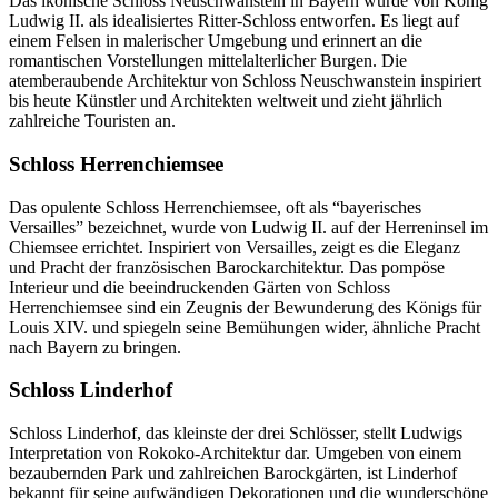
Das ikonische Schloss Neuschwanstein in Bayern wurde von König
Ludwig II. als idealisiertes Ritter-Schloss entworfen. Es liegt auf
einem Felsen in malerischer Umgebung und erinnert an die
romantischen Vorstellungen mittelalterlicher Burgen. Die
atemberaubende Architektur von Schloss Neuschwanstein inspiriert
bis heute Künstler und Architekten weltweit und zieht jährlich
zahlreiche Touristen an.
Schloss Herrenchiemsee
Das opulente Schloss Herrenchiemsee, oft als “bayerisches
Versailles” bezeichnet, wurde von Ludwig II. auf der Herreninsel im
Chiemsee errichtet. Inspiriert von Versailles, zeigt es die Eleganz
und Pracht der französischen Barockarchitektur. Das pompöse
Interieur und die beeindruckenden Gärten von Schloss
Herrenchiemsee sind ein Zeugnis der Bewunderung des Königs für
Louis XIV. und spiegeln seine Bemühungen wider, ähnliche Pracht
nach Bayern zu bringen.
Schloss Linderhof
Schloss Linderhof, das kleinste der drei Schlösser, stellt Ludwigs
Interpretation von Rokoko-Architektur dar. Umgeben von einem
bezaubernden Park und zahlreichen Barockgärten, ist Linderhof
bekannt für seine aufwändigen Dekorationen und die wunderschöne