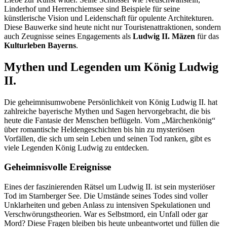
Linderhof und Herrenchiemsee sind Beispiele für seine
künstlerische Vision und Leidenschaft für opulente Architekturen.
Diese Bauwerke sind heute nicht nur Touristenattraktionen, sondern
auch Zeugnisse seines Engagements als
Ludwig II. Mäzen
für das
Kulturleben Bayerns
.
Mythen und Legenden um König Ludwig
II.
Die geheimnisumwobene Persönlichkeit von König Ludwig II. hat
zahlreiche bayerische Mythen und Sagen hervorgebracht, die bis
heute die Fantasie der Menschen beflügeln. Vom „Märchenkönig“
über romantische Heldengeschichten bis hin zu mysteriösen
Vorfällen, die sich um sein Leben und seinen Tod ranken, gibt es
viele Legenden König Ludwig zu entdecken.
Geheimnisvolle Ereignisse
Eines der faszinierenden Rätsel um Ludwig II. ist sein mysteriöser
Tod im Starnberger See. Die Umstände seines Todes sind voller
Unklarheiten und geben Anlass zu intensiven Spekulationen und
Verschwörungstheorien. War es Selbstmord, ein Unfall oder gar
Mord? Diese Fragen bleiben bis heute unbeantwortet und füllen die