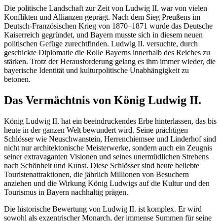
Die politische Landschaft zur Zeit von Ludwig II. war von vielen
Konflikten und Allianzen geprägt. Nach dem Sieg Preußens im
Deutsch-Französischen Krieg von 1870–1871 wurde das Deutsche
Kaiserreich gegründet, und Bayern musste sich in diesem neuen
politischen Gefüge zurechtfinden. Ludwig II. versuchte, durch
geschickte Diplomatie die Rolle Bayerns innerhalb des Reiches zu
stärken. Trotz der Herausforderung gelang es ihm immer wieder, die
bayerische Identität und kulturpolitische Unabhängigkeit zu
betonen.
Das Vermächtnis von König Ludwig II.
König Ludwig II. hat ein beeindruckendes Erbe hinterlassen, das bis
heute in der ganzen Welt bewundert wird. Seine prächtigen
Schlösser wie Neuschwanstein, Herrenchiemsee und Linderhof sind
nicht nur architektonische Meisterwerke, sondern auch ein Zeugnis
seiner extravaganten Visionen und seines unermüdlichen Strebens
nach Schönheit und Kunst. Diese Schlösser sind heute beliebte
Touristenattraktionen, die jährlich Millionen von Besuchern
anziehen und die Wirkung König Ludwigs auf die Kultur und den
Tourismus in Bayern nachhaltig prägen.
Die historische Bewertung von Ludwig II. ist komplex. Er wird
sowohl als exzentrischer Monarch, der immense Summen für seine