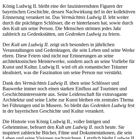
König Ludwig II. bleibt eine der faszinierendsten Figuren der
bayerischen Geschichte, dessen Nachwirkung tief in der kollektiven
Erinnerung verankert ist. Das
Vermächtnis Ludwig II.
lebt weiter
durch die prächtigen Schlösser, die er hinterlassen hat, sowie durch
den Kult um seine Person. Die Menschen strömen jedes Jahr
zahlreich zu Gedenkstätten, um
Gedenken Ludwig
zu feiern.
Der
Kult um Ludwig II.
zeigt sich besonders in jährlichen
Veranstaltungen und Gedenktagen, die sein Leben und seine Werke
ehren. Diese Feiern sind nicht nur Erinnerungen an seine
architektonischen Meisterwerke, sondern auch an seine Vorliebe für
Kunst und Kultur. Ludwig II. wird oft als romantischer Träumer
idealisiert, was die Faszination um seine Person nur verstärkt.
Dank des
Vermächtnis Ludwig II.
üben seine Schlösser und
Bauwerke immer noch einen starken Einfluss auf Touristen und
Geschichtsinteressierte aus. Seine Leidenschaft für extravagante
Architektur und seine Liebe zur Kunst bleiben ein zentrales Thema
bei Führungen und in Museen. So bleibt das
Gedenken Ludwig
fest
in der bayerischen Geschichte und Kultur verankert.
Die Historie von König Ludwig II., voller Intrigen und
Geheimnisse, befeuert den
Kult um Ludwig II.
noch heute. Sie
inspiriert zahlreiche Bücher, Filme und Dokumentationen, die sein
Leben und seine Visionen nachzeichnen. Letztlich bleibt Ludwig II.