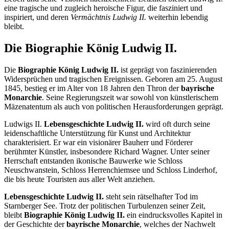
eine tragische und zugleich heroische Figur, die fasziniert und
inspiriert, und deren
Vermächtnis Ludwig II.
weiterhin lebendig
bleibt.
Die Biographie König Ludwig II.
Die
Biographie König Ludwig II.
ist geprägt von faszinierenden
Widersprüchen und tragischen Ereignissen. Geboren am 25. August
1845, bestieg er im Alter von 18 Jahren den Thron der
bayrische
Monarchie
. Seine Regierungszeit war sowohl von künstlerischem
Mäzenatentum als auch von politischen Herausforderungen geprägt.
Ludwigs II.
Lebensgeschichte Ludwig II.
wird oft durch seine
leidenschaftliche Unterstützung für Kunst und Architektur
charakterisiert. Er war ein visionärer Bauherr und Förderer
berühmter Künstler, insbesondere Richard Wagner. Unter seiner
Herrschaft entstanden ikonische Bauwerke wie Schloss
Neuschwanstein, Schloss Herrenchiemsee und Schloss Linderhof,
die bis heute Touristen aus aller Welt anziehen.
Lebensgeschichte Ludwig II.
steht sein rätselhafter Tod im
Starnberger See. Trotz der politischen Turbulenzen seiner Zeit,
bleibt
Biographie König Ludwig II.
ein eindrucksvolles Kapitel in
der Geschichte der
bayrische Monarchie
, welches der Nachwelt