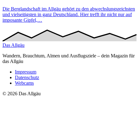
Die Berglandschaft im Allgäu gehört zu den abwechslungsreichsten
und vielseitigsten in ganz Deutschland. Hier trefft ihr nicht nur auf
imposante Gipfel,…
Das
Allgäu
Wandern, Brauchtum, Almen und Ausflugsziele – dein Magazin für
das Allgäu
Impressum
Datenschutz
Webcams
© 2026 Das Allgäu