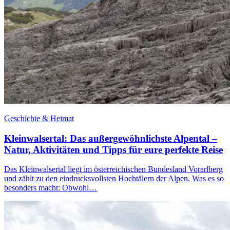
Geschichte & Heimat
Kleinwalsertal: Das außergewöhnlichste Alpental –
Natur, Aktivitäten und Tipps für eure perfekte Reise
Das Kleinwalsertal liegt im österreichischen Bundesland Vorarlberg
und zählt zu den eindrucksvollsten Hochtälern der Alpen. Was es so
besonders macht: Obwohl…