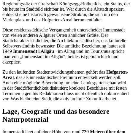
Regierungssitz der Grafschaft Königsegg-Rothenfels, ein Status, der
bis heute im Stadtbild sichtbar ist. Wer durch die Altstadt spaziert,
entdeckt eine historisch gewachsene Struktur, die sich um den
Marienplatz und das Hofgarten-Areal herum entfaltet.
Diese residenzstädtische Vergangenheit unterscheidet Immenstadt
von vielen anderen Allgäuer Orten ähnlicher Größe. Der
Stadtcharakter ist dichter, die Architektur städtischer, das kulturelle
Selbstverständnis bewusster. Die amtliche Bezeichnung lautet seit
1949
Immenstadt i.Allgäu
- im Alltag und im Tourismus spricht
man von „Immenstadt im Allgäu“, beides ist gebräuchlich und
akzeptiert.
Zu den laufenden Stadtentwicklungsthemen gehört das
Hofgarten-
Areal
, das als innerstädtischer Freiraum entwickelt werden soll.
Auch eine mögliche Bewerbung um eine Landesgartenschau wird
in der Stadtöffentlichkeit diskutiert; konkrete Beschlüsse mit festen
Terminen lagen bis Redaktionsschluss nicht öffentlich dokumentiert
vor. Was bleibt: eine Stadt, die aktiv an ihrer Zukunft arbeitet.
Lage, Geografie und das besondere
Naturpotenzial
Immenstadt liegt auf einer Höhe von rund
729 Metern über dem