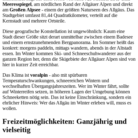
Meeresspiegel
, am nördlichen Rand der Allgäuer Alpen und direkt
am
Großen Alpsee
- einem der größten Naturseen des Allgäus. Das
Stadtgebiet umfasst 81,44 Quadratkilometer, verteilt auf die
Kernstadt und mehrere Ortsteile.
Diese geografische Konstellation ist ungewöhnlich: Kaum eine
Stadt dieser Größe sitzt derart unmittelbar zwischen einem Badesee
und einem ernstzunehmenden Bergpanorama. Im Sommer heißt das
konkret: morgens paddeln, mittags wandern, abends in der Altstadt
essen. Im Winter kommen Ski- und Schneeschuhwanderer aus der
ganzen Region her, denn die Skigebiete der Allgäuer Alpen sind von
hier in kurzer Zeit erreichbar.
Das Klima ist
voralpin
- also mit spürbaren
Temperaturschwankungen, schneereichen Wintern und
wechselhaften Übergangsjahreszeiten. Wer im Winter fährt, sollte
auf Winterreifen setzen, in höheren Lagen der Umgebung können
Schneeketten nötig sein. Das ist keine Einschränkung, sondern ein
ehrlicher Hinweis: Wer das Allgäu im Winter erleben will, muss es
wollen.
Freizeitmöglichkeiten: Ganzjährig und
vielseitig