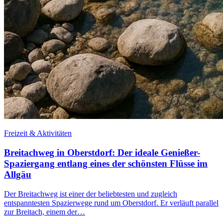
Freizeit & Aktivitäten
Breitachweg in Oberstdorf: Der ideale Genießer-
Spaziergang entlang eines der schönsten Flüsse im
Allgäu
Der Breitachweg ist einer der beliebtesten und zugleich
entspanntesten Spazierwege rund um Oberstdorf. Er verläuft parallel
zur Breitach, einem der…