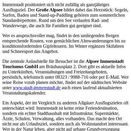
Immenstadt positioniert sich nicht zufällig als ganzjähriges
Ausflugsziel. Der
Große Alpsee
bildet dabei das Herzstück: Segeln,
Surfen, Baden und Stand-up-Paddling gehören zum sommerlichen
Standardrepertoire. Rund um den See verlaufen Rad- und
Wanderwege, die auch für Familien gut geeignet sind.
Wer es anspruchsvoller mag, findet in den umliegenden Bergen
entsprechende Routen, von gemächlichen Almwanderungen bis zu
konditionsfordernden Gipfeltouren. Im Winter ergänzen Skifahren
und Schneesport das Angebot.
Die zentrale Anlaufstelle für Besucher ist die
Alpsee Immenstadt
Tourismus GmbH
am Bräuhausplatz 2. Dort gibt es aktuelle Infos
zu Unterkünften, Veranstaltungen und Freizeitangeboten,
persönlich, telefonisch unter 08323 / 9988-716 oder per E-Mail. Wer
seine Reise vorab planen möchte, findet auf der städtischen Website
unter
www.stadt-immenstadt.de
auch einen laufend aktualisierten
Veranstaltungskalender.
Ein Aspekt, der im Vergleich zu anderen Allgäuer Ausflugszielen oft
unterschätzt wird: Immenstadt ist keine reine Feriendestination,
sondern ein echter Stadthaushalt mit Infrastruktur. Supermärkte,
Ärzte, Schulen, Verwaltung, alles vorhanden. Das macht den Ort
nicht nur als Urlaubsziel, sondern auch als Wohnstandort interessant.
Wer in der Natur leben, aber nicht auf urbane Grundversorgung