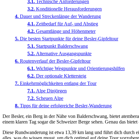
Technische Anforderungen
Konditionelle Herausforderungen
Dauer und Streckenlänge der Wanderung
Zeitbedarf für Auf- und Abstieg
Gesamtlänge und Höhenmeter
Die besten Startpunkte für deine Besler-Gipfeltour
Startpunkt Balderschwang
Alternative Ausgangspunkte
Routenverlauf der Besler-Gipfeltour
Wichtige Wegpunkte und Orientierungshilfen
Der optionale Klettersteig
Einkehrmöglichkeiten entlang der Tour
Alpe Dinjörgen
Scheuen Alpe
Tipps für deine erfolgreiche Besler-Wanderung
Der Besler, ein Berg in der Nähe von Balderschwang, bietet atemberau
einem klaren Tag sogar die Schweizer Berge sehen. Genau das bietet 
Diese Rundwanderung ist etwa 13,39 km lang und führt dich durch ein
alles, was du wissen musst, um dich optimal auf deine Tour vorzubere