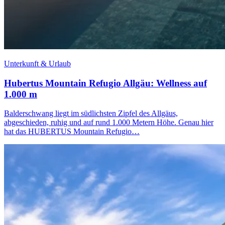
Unterkunft & Urlaub
Hubertus Mountain Refugio Allgäu: Wellness auf
1.000 m
Balderschwang liegt im südlichsten Zipfel des Allgäus,
abgeschieden, ruhig und auf rund 1.000 Metern Höhe. Genau hier
hat das HUBERTUS Mountain Refugio…