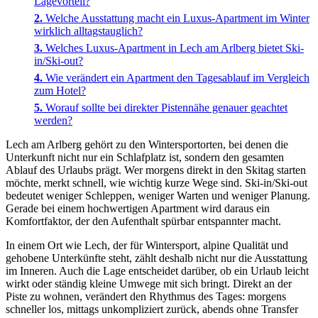
Lagevorteil?
Welche Ausstattung macht ein Luxus-Apartment im Winter
wirklich alltagstauglich?
Welches Luxus-Apartment in Lech am Arlberg bietet Ski-
in/Ski-out?
Wie verändert ein Apartment den Tagesablauf im Vergleich
zum Hotel?
Worauf sollte bei direkter Pistennähe genauer geachtet
werden?
Lech am Arlberg gehört zu den Wintersportorten, bei denen die
Unterkunft nicht nur ein Schlafplatz ist, sondern den gesamten
Ablauf des Urlaubs prägt. Wer morgens direkt in den Skitag starten
möchte, merkt schnell, wie wichtig kurze Wege sind. Ski-in/Ski-out
bedeutet weniger Schleppen, weniger Warten und weniger Planung.
Gerade bei einem hochwertigen Apartment wird daraus ein
Komfortfaktor, der den Aufenthalt spürbar entspannter macht.
In einem Ort wie Lech, der für Wintersport, alpine Qualität und
gehobene Unterkünfte steht, zählt deshalb nicht nur die Ausstattung
im Inneren. Auch die Lage entscheidet darüber, ob ein Urlaub leicht
wirkt oder ständig kleine Umwege mit sich bringt. Direkt an der
Piste zu wohnen, verändert den Rhythmus des Tages: morgens
schneller los, mittags unkompliziert zurück, abends ohne Transfer