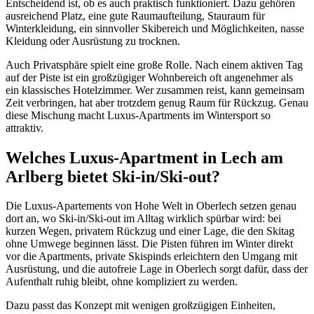
Entscheidend ist, ob es auch praktisch funktioniert. Dazu gehören
ausreichend Platz, eine gute Raumaufteilung, Stauraum für
Winterkleidung, ein sinnvoller Skibereich und Möglichkeiten, nasse
Kleidung oder Ausrüstung zu trocknen.
Auch Privatsphäre spielt eine große Rolle. Nach einem aktiven Tag
auf der Piste ist ein großzügiger Wohnbereich oft angenehmer als
ein klassisches Hotelzimmer. Wer zusammen reist, kann gemeinsam
Zeit verbringen, hat aber trotzdem genug Raum für Rückzug. Genau
diese Mischung macht Luxus-Apartments im Wintersport so
attraktiv.
Welches Luxus-Apartment in Lech am
Arlberg bietet Ski-in/Ski-out?
Die Luxus-Apartements von Hohe Welt in Oberlech setzen genau
dort an, wo Ski-in/Ski-out im Alltag wirklich spürbar wird: bei
kurzen Wegen, privatem Rückzug und einer Lage, die den Skitag
ohne Umwege beginnen lässt. Die Pisten führen im Winter direkt
vor die Apartments, private Skispinds erleichtern den Umgang mit
Ausrüstung, und die autofreie Lage in Oberlech sorgt dafür, dass der
Aufenthalt ruhig bleibt, ohne kompliziert zu werden.
Dazu passt das Konzept mit wenigen großzügigen Einheiten,